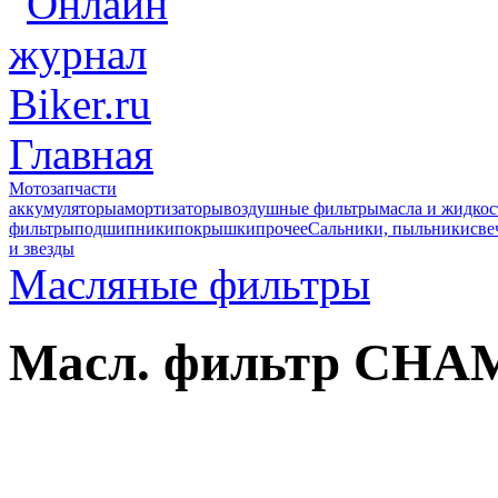
Главная
Мотозапчасти
аккумуляторы
амортизаторы
воздушные фильтры
масла и жидкос
фильтры
подшипники
покрышки
прочее
Сальники, пыльники
све
и звезды
Масляные фильтры
Масл. фильтр CHA