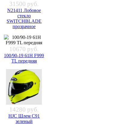
31500 руб.
N21411 Лобовое
стекло
SWITCHBLADE
прозрачное
10670 руб.
100/90-19 61H F999
TL передняя
14280 руб.
HJC Шлем C91
зеленый