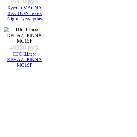
25940 руб.
Куртка MACNA
RACOON ткань
Night Eye/черная
48830 руб.
HJC Шлем
RPHA71 PINNA
MC1SF