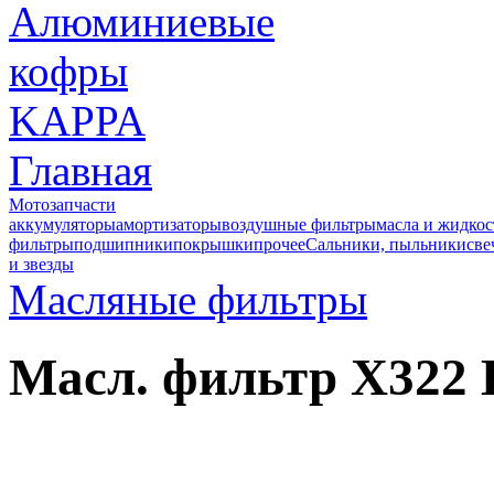
Главная
Мотозапчасти
аккумуляторы
амортизаторы
воздушные фильтры
масла и жидкос
фильтры
подшипники
покрышки
прочее
Сальники, пыльники
све
и звезды
Масляные фильтры
Масл. фильтр X32