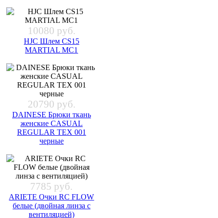
10080 руб.
HJC Шлем CS15
MARTIAL MC1
20790 руб.
DAINESE Брюки ткань
женские CASUAL
REGULAR TEX 001
черные
7785 руб.
ARIETE Очки RC FLOW
белые (двойная линза с
вентиляцией)