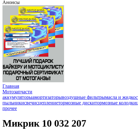
Анонсы
Главная
Мотозапчасти
аккумуляторы
амортизаторы
воздушные фильтры
масла и жидкос
пыльники
свечи
сцепление
тормозные диски
тормозные колодки
прочее
Микрик 10 032 207