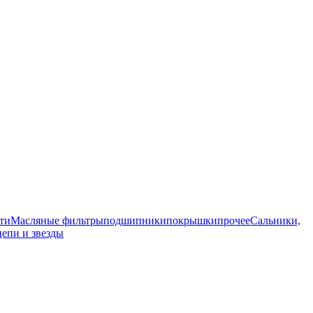
ти
Масляные фильтры
подшипники
покрышки
прочее
Сальники,
цепи и звезды