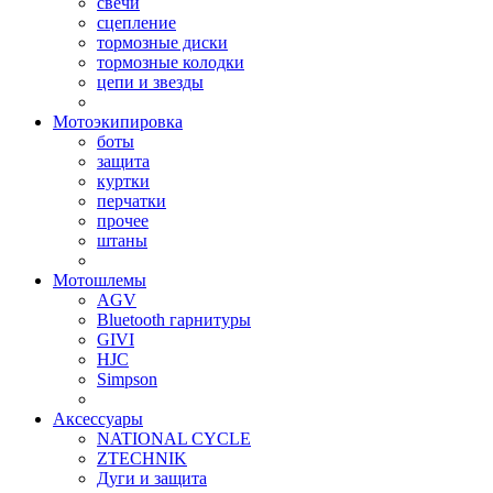
свечи
сцепление
тормозные диски
тормозные колодки
цепи и звезды
Мотоэкипировка
боты
защита
куртки
перчатки
прочее
штаны
Мотошлемы
AGV
Bluetooth гарнитуры
GIVI
HJC
Simpson
Аксессуары
NATIONAL CYCLE
ZTECHNIK
Дуги и защита