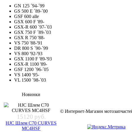
GN 125 ´94-´99
GS 500 E ´89-´00
GSF 600 alle
GSX 600 F '89-
GSX-R 600 ´97-´03
GSX 750 F ´89-´03
GSX R 750 '88-
VS 750 '88-'91
DR 800 S ´90-´99
VS 800 '92-'93
GSX 1100 F '89-'93
GSX-R 1100 '89-
GSF 1200 ´96-´05
VS 1400 '95-
VL 1500 ´98-´03
Новинки
© Интернет-Магазин мотозапчас
15120 руб.
HJC Шлем C70 CURVES
MC4HSF