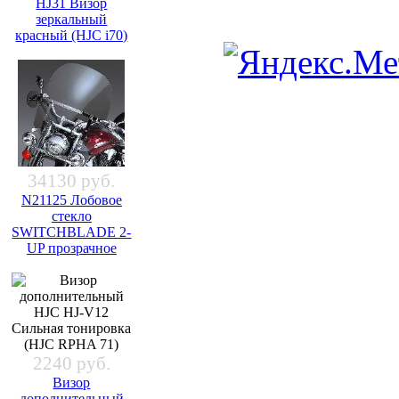
HJ31 Визор
зеркальный
красный (HJC i70)
34130 руб.
N21125 Лобовое
стекло
SWITCHBLADE 2-
UP прозрачное
2240 руб.
Визор
дополнительный