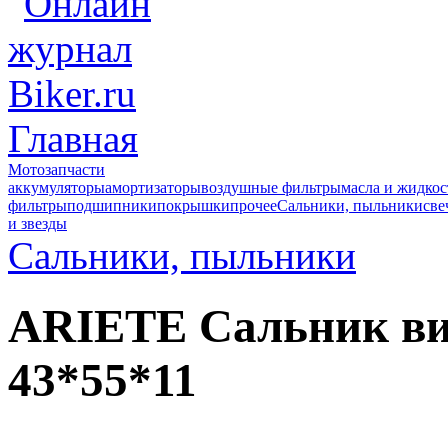
Главная
Мотозапчасти
аккумуляторы
амортизаторы
воздушные фильтры
масла и жидкос
фильтры
подшипники
покрышки
прочее
Сальники, пыльники
све
и звезды
Сальники, пыльники
ARIETE Сальник в
43*55*11