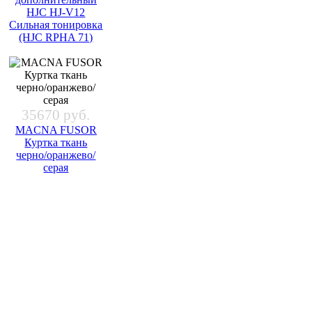
HJC HJ-V12
Сильная тонировка
(HJC RPHA 71)
35670 руб.
MACNA FUSOR
Куртка ткань
черно/оранжево/
серая