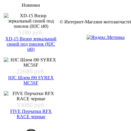
Новинки
© Интернет-Магазин мотозапчас
5180 руб.
XD-15 Визор зеркальный
синий под пинлок (HJC
i40)
22680 руб.
HJC Шлем i90 SYREX
MC5SF
33080 руб.
FIVE Перчатки RFX
RACE черные