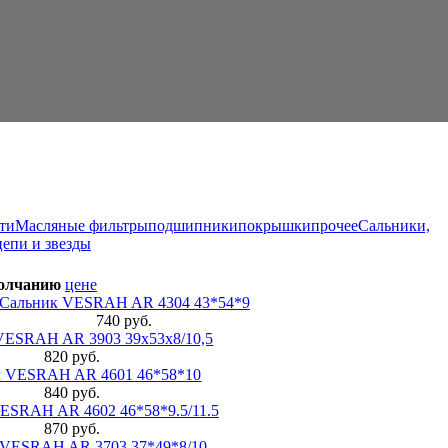
ти
Масляные фильтры
подшипники
покрышки
прочее
Сальники,
цепи и звезды
олчанию
цене
Сальник VESRAH AR 4304 43*54*9
740 руб.
VESRAH AR 3903 39х53х8/10,5
820 руб.
к VESRAH AR 4601 46*58*10
840 руб.
ESRAH AR 4602 46*58*9.5/11.5
870 руб.
 VESRAH AR 3703 37*49*8/10