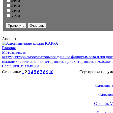
48мм
49мм
50мм
51мм
Анонсы
Главная
Мотозапчасти
аккумуляторы
амортизаторы
воздушные фильтры
масла и жидкос
пыльники
свечи
сцепление
тормозные диски
тормозные колодки
Сальники, пыльники
Страницы:
1
2
3
4
5
6
7
8
9
10
Сортировка по:
ум
Сальник 
Сальни
Сальник V
Сальник