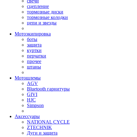
свечи
сцепление
тормозные диски
тормозные колодки
цепи и звезды
Мотоэкипировка
боты
защита
куртки
перчатки
прочее
штаны
Мотошлемы
AGV
Bluetooth гарнитуры
GIVI
HJC
Simpson
Аксессуары
NATIONAL CYCLE
ZTECHNIK
Дуги и защита