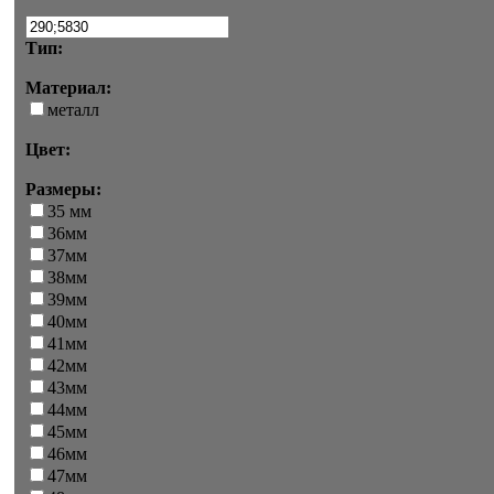
Тип:
Материал:
металл
Цвет:
Размеры:
35 мм
36мм
37мм
38мм
39мм
40мм
41мм
42мм
43мм
44мм
45мм
46мм
47мм