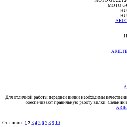
MOTO GUZZI 2
MOTO GUZ
HU
HU
ARIET
Н
ARIETE 
A
Для отличной работы передней вилки необходимы качествен
обеспечивают правильную работу вилки. Сальники 
ARIE
Страницы:
1
2
3
4
5
6
7
8
9
10