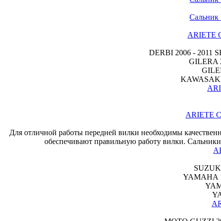
Сальник
ARIETE С
DERBI 2006 - 201
GILERA 
GILE
KAWASAKI 1
ARI
ARIETE С
Для отличной работы передней вилки необходимы качествен
обеспечивают правильную работу вилки. Сальники 
A
SUZUKI 
YAMAHA 19
YAM
YA
AR