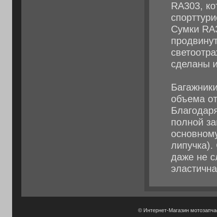
RA303, ко
спорттури
Сумки RA
продвинут
светоотр
сделаны и
Багажник
объема от
Благодаря
полной за
основному
липучка).
даже не с
эластична
© Интернет-Магазин мотозапч