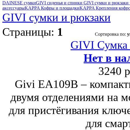
DAINESE сумки
GIVI cиденья и спинки
GIVI cумки и рюкзаки
аксессуары
KAPPA Кофры и площадки
KAPPA Крепления кофр
GIVI cумки и рюкзаки
Страницы:
1
Сортировка по:
у
GIVI Сумка 
Нет в на
3240 р
Givi ЕA109B – компактн
двумя отделениями на м
для пристёгивания ключе
для смар