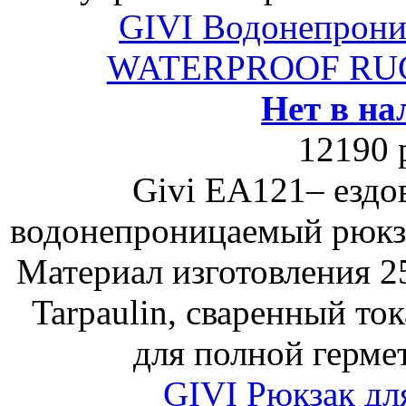
GIVI Водонепрони
WATERPROOF RUC
Нет в на
12190 
Givi EA121– ездо
водонепроницаемый рюкза
Материал изготовления 
Tarpaulin, сваренный то
для полной герме
GIVI Рюкзак дл