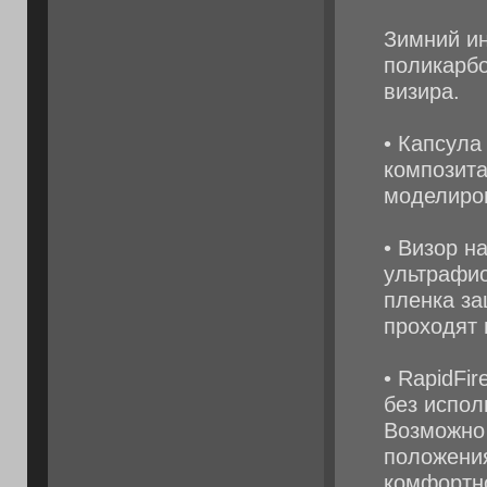
Зимний и
поликарбо
визира.
• Капсула
композита
моделиро
• Визор н
ультрафио
пленка за
проходят 
• RapidFi
без испол
Возможно 
положения
комфортн