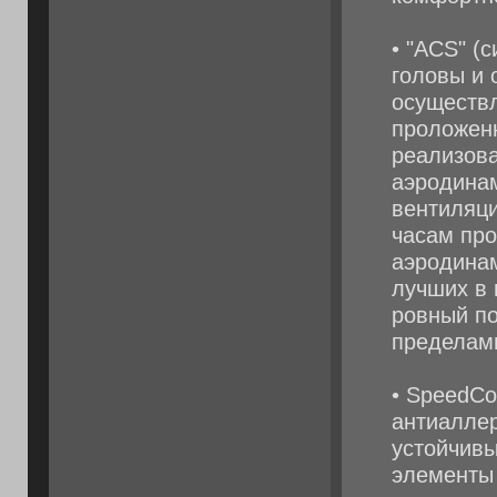
• "ACS" (
головы и 
осуществл
проложенн
реализов
аэродина
вентиляци
часам про
аэродинам
лучших в 
ровный по
пределам
• SpeedCo
антиаллер
устойчивы
элементы