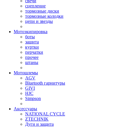
свечи
сцепление
тормозные диски
тормозные колодки
цепи и звезды
Мотоэкипировка
боты
защита
куртки
перчатки
прочее
штаны
Мотошлемы
AGV
Bluetooth гарнитуры
GIVI
HJC
Simpson
Аксессуары
NATIONAL CYCLE
ZTECHNIK
Дуги и защита