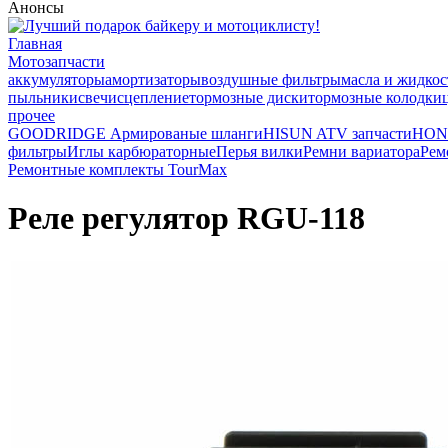
Анонсы
Главная
Мотозапчасти
аккумуляторы
амортизаторы
воздушные фильтры
масла и жидкос
пыльники
свечи
сцепление
тормозные диски
тормозные колодки
прочее
GOODRIDGE Армированые шланги
HISUN ATV запчасти
HON
фильтры
Иглы карбюраторные
Перья вилки
Ремни вариатора
Рем
Ремонтные комплекты TourMax
Реле регулятор RGU-118