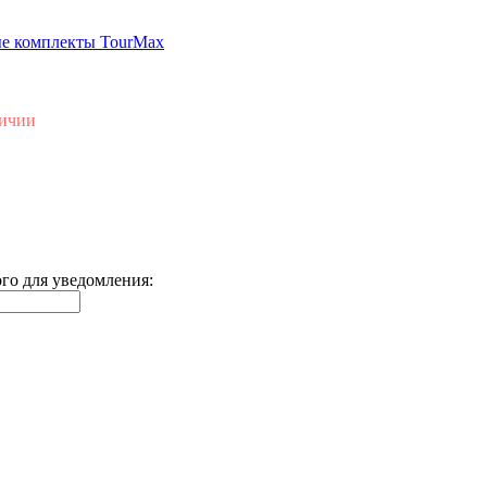
е комплекты TourMax
личии
го для уведомления: