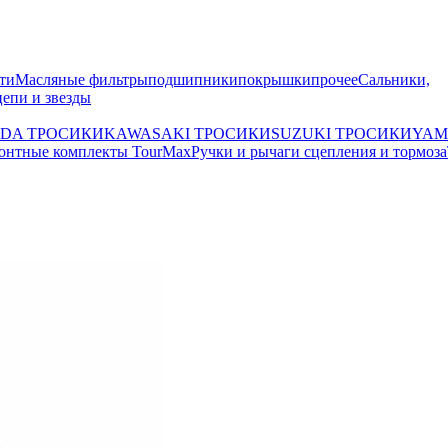
ти
Масляные фильтры
подшипники
покрышки
прочее
Сальники,
цепи и звезды
DA ТРОСИКИ
KAWASAKI ТРОСИКИ
SUZUKI ТРОСИКИ
YAM
онтные комплекты TourMax
Ручки и рычаги сцепления и тормоза