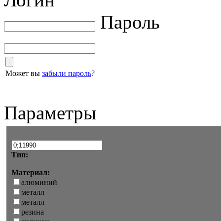
Пароль
Может вы
забыли пароль
?
Параметры
Тип:
Материал:
алюминий
металл
металл
резина