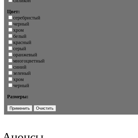
силикон
Цвет:
серебристый
черный
хром
белый
красный
серый
оранжевый
многоцветный
синий
зеленый
хром
черный
Размеры:
Анонсы