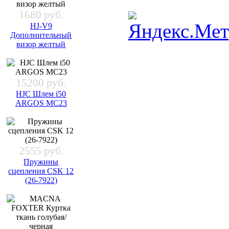
1680 руб.
HJ-V9
Дополнительный
визор желтый
15200 руб.
HJC Шлем i50
ARGOS MC23
2555 руб.
Пружины
сцепления CSK 12
(26-7922)