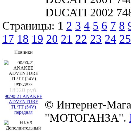
DUCATI 2002 74
Страницы:
1
2
3
4
5
6
7
8
17
18
19
20
21
22
23
24
25
Новинки
18920 руб.
90/90-21 ANAKEE
© Интернет-Мага
ADVENTURE
TL/TT (54V)
передняя
"МОТОГАНЗА".