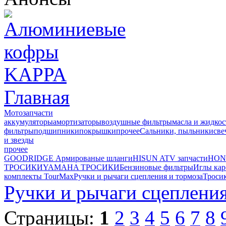
Главная
Мотозапчасти
аккумуляторы
амортизаторы
воздушные фильтры
масла и жидкос
фильтры
подшипники
покрышки
прочее
Сальники, пыльники
све
и звезды
прочее
GOODRIDGE Армированые шланги
HISUN ATV запчасти
HON
ТРОСИКИ
YAMAHA ТРОСИКИ
Бензиновые фильтры
Иглы ка
комплекты TourMax
Ручки и рычаги сцепления и тормоза
Троси
Ручки и рычаги сцепления
Страницы:
1
2
3
4
5
6
7
8