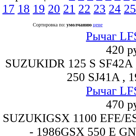
17
18
19
20
21
22
23
24
25
Сортировка по:
умолчанию
цене
Рычаг LF
420 р
SUZUKIDR 125 S SF42A ,
250 SJ41A , 1
Рычаг LF
470 р
SUZUKIGSX 1100 EFE/ES
- 1986GSX 550 E GN7